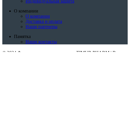
Индивидуальная защита
О компании
О компании
Доставка и оплата
Наши партнеры
Памятка
Наши контакты
© 2024 Фармацевтическая компания TIMUR PHARM | Все
права защищены
Разработка и продвижение
Каталог товаров
Вакцины
Медицинское оборудование
Средства
индивидуальной защиты
О компании
Доставка и оплата
Наши партнеры